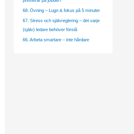
presterar på jobbet?
e
68. Övning – Lugn & fokus på 5 minuter
s
67. Stress och självreglering – det varje
(själv) ledare behöver förstå
66. Arbeta smartare – inte hårdare