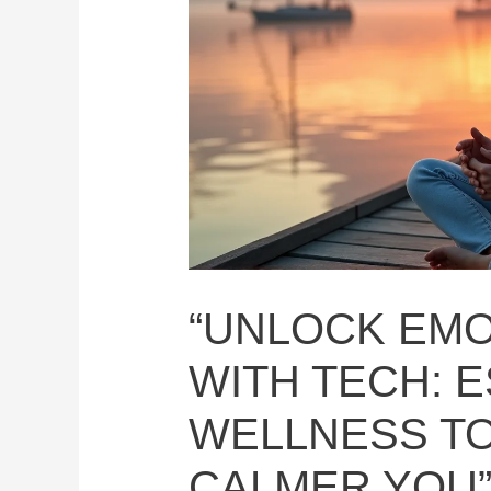
“UNLOCK EMO
WITH TECH: E
WELLNESS TO
CALMER YOU