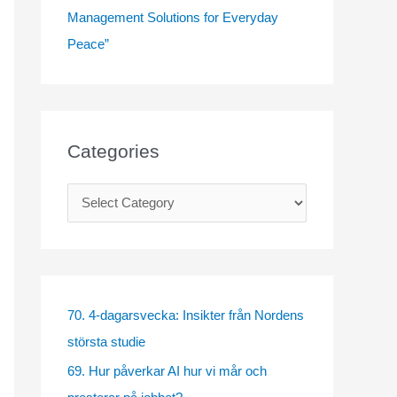
Management Solutions for Everyday
Peace”
Categories
C
a
t
e
g
70. 4-dagarsvecka: Insikter från Nordens
o
största studie
r
69. Hur påverkar AI hur vi mår och
i