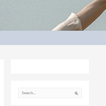
S
e
a