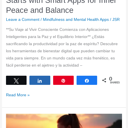
Starts with Smart Apps for Inner
Peace and Balance
Leave a Comment
/
Mindfulness and Mental Health Apps
/
JSR
**Su Viaje al Vivir Consciente Comienza con Aplicaciones
Inteligentes para la Paz y el Equilibrio Interior** ¿Estás
sacrificando la productividad por la paz de espíritu? Descubre
los herramientas de bienestar digital que pueden cambiar tu
vida para siempre. En un mundo cada vez más frenético, es
fácil perderse en el ajetreo y la actividad –
0
Tweet
Share
Pin
Share
SHARES
Your
Read More »
Journey
to
Mindful
Living