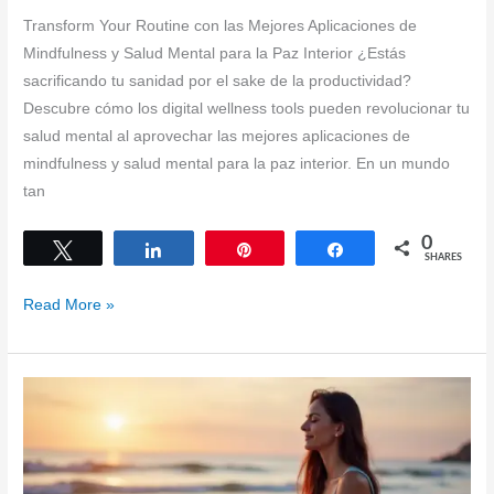
Transform Your Routine con las Mejores Aplicaciones de
Mindfulness y Salud Mental para la Paz Interior ¿Estás
sacrificando tu sanidad por el sake de la productividad?
Descubre cómo los digital wellness tools pueden revolucionar tu
salud mental al aprovechar las mejores aplicaciones de
mindfulness y salud mental para la paz interior. En un mundo
tan
0
Tweet
Share
Pin
Share
SHARES
Transform
Read More »
Your
Routine
with
Top
Mindfulness
and