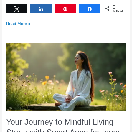
0
Tweet
Share
Pin
Share
SHARES
Discover
Read More »
the
Best
Mindfulness
and
Mental
Health
Apps
for
a
Balanced
Life
Your Journey to Mindful Living