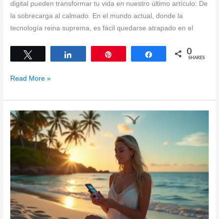
digital pueden transformar tu vida en nuestro último artículo: De
la sobrecarga al calmado. En el mundo actual, donde la
tecnología reina suprema, es fácil quedarse atrapado en el
0
Tweet
Share
Pin
Share
SHARES
From
Read More »
Overwhelm
to
Calm:
Mindful
Apps
for
a
Balanced
Life