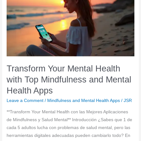
Starts
with
Smart
Apps
for
Inner
Peace
and
Balance
Transform Your Mental Health
with Top Mindfulness and Mental
Health Apps
Leave a Comment
/
Mindfulness and Mental Health Apps
/
JSR
**Transform Your Mental Health con las Mejores Aplicaciones
de Mindfulness y Salud Mental** Introducción ¿Sabes que 1 de
cada 5 adultos lucha con problemas de salud mental, pero las
herramientas digitales adecuadas pueden cambiarlo todo? En