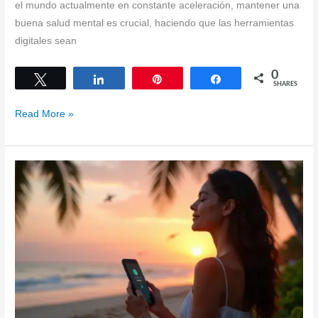
el mundo actualmente en constante aceleración, mantener una
buena salud mental es crucial, haciendo que las herramientas
digitales sean
0
Tweet
Share
Pin
Share
SHARES
Transform
Read More »
Your
Mental
Health
with
Top
Mindfulness
and
Mental
Health
Apps