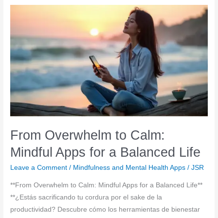
with
Top
Mindfulness
and
Mental
Health
Apps
for
a
Balanced
Life
From Overwhelm to Calm:
Mindful Apps for a Balanced Life
Leave a Comment
/
Mindfulness and Mental Health Apps
/
JSR
**From Overwhelm to Calm: Mindful Apps for a Balanced Life**
**¿Estás sacrificando tu cordura por el sake de la
productividad? Descubre cómo los herramientas de bienestar