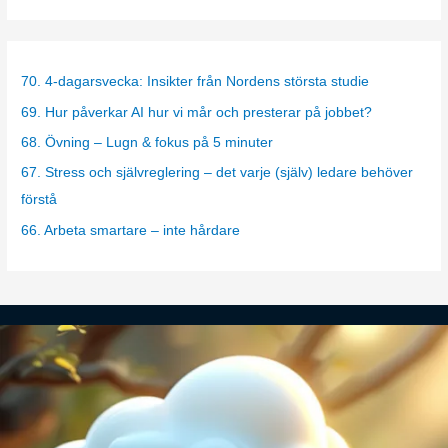
t
e
g
70. 4-dagarsvecka: Insikter från Nordens största studie
o
69. Hur påverkar AI hur vi mår och presterar på jobbet?
r
68. Övning – Lugn & fokus på 5 minuter
i
67. Stress och självreglering – det varje (själv) ledare behöver
e
förstå
s
66. Arbeta smartare – inte hårdare