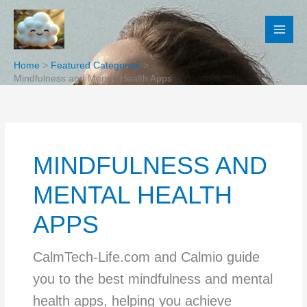
Skip
to
content
Home
Featured Categories
Mindfulness and Mental Health Apps
MINDFULNESS AND
MENTAL HEALTH
APPS
CalmTech-Life.com and Calmio guide
you to the best mindfulness and mental
health apps, helping you achieve