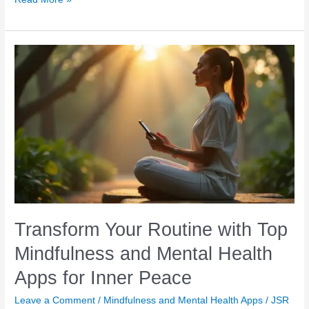
and
Mental
Health
Apps
for
a
Balanced
Life:
Discover
Top
Tools
for
Inner
Transform Your Routine with Top
Peace
Mindfulness and Mental Health
and
Apps for Inner Peace
Clarity
Leave a Comment
/
Mindfulness and Mental Health Apps
/
JSR