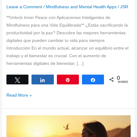
Leave a Comment
/
Mindfulness and Mental Health Apps
/
JSR
**Unlock Inner Peace con Aplicaciones Inteligentes de
Mindfulness para una Vida Equilibrada** ¿Estás sacrificando la
productividad por la paz? Descubre las mejores herramientas
digitales que pueden cambiar tu vida para siempre.
Introducción En el mundo actual, alcanzar un equilibrio entre el
trabajo y el bienestar es crucial. Con el aumento de
herramientas digitales de bienestar, […]
0
Tweet
Share
Pin
Share
SHARES
“Unlock
Read More »
Inner
Peace
with
Smart
Mindfulness