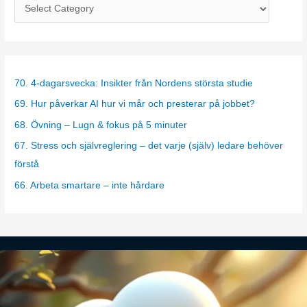
C
a
t
e
g
70. 4-dagarsvecka: Insikter från Nordens största studie
o
69. Hur påverkar AI hur vi mår och presterar på jobbet?
r
68. Övning – Lugn & fokus på 5 minuter
i
67. Stress och självreglering – det varje (själv) ledare behöver
e
förstå
s
66. Arbeta smartare – inte hårdare