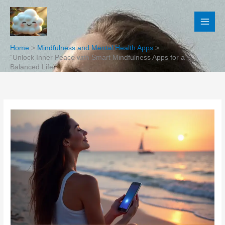
Skip
to
content
Home
Mindfulness and Mental Health Apps
“Unlock Inner Peace with Smart Mindfulness Apps for a
Balanced Life”