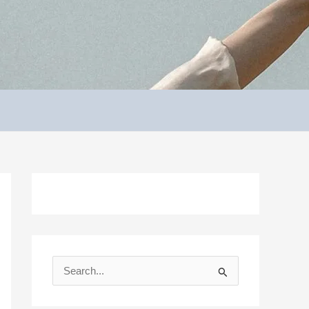
S
e
a