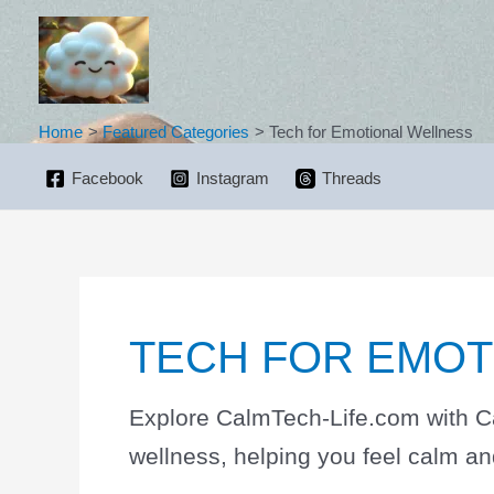
Skip
to
content
Home
Featured Categories
Tech for Emotional Wellness
Facebook
Instagram
Threads
TECH FOR EMOT
Explore CalmTech-Life.com with Cal
wellness, helping you feel calm and