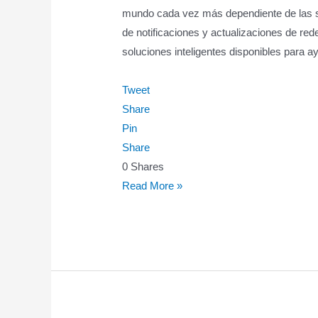
mundo cada vez más dependiente de las so
de notificaciones y actualizaciones de red
soluciones inteligentes disponibles para ay
Tweet
Share
Pin
Share
0
Shares
Stay
Read More »
Grounded
with
Smart
Solutions
for
Emotional