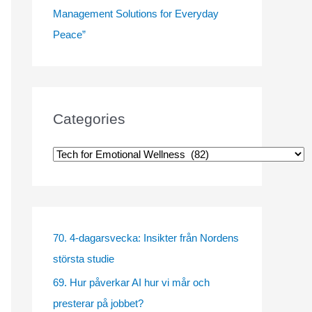
Management Solutions for Everyday
Peace”
Categories
C
a
t
e
g
70. 4-dagarsvecka: Insikter från Nordens
o
största studie
r
69. Hur påverkar AI hur vi mår och
i
presterar på jobbet?