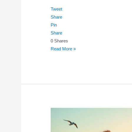
Tweet
Share
Pin
Share
0
Shares
Explore
Read More »
Emotional
Wellness
Tech
for
Inner
Peace
and
Balance