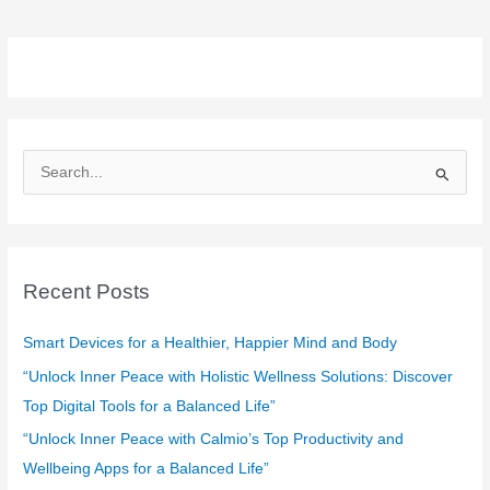
S
e
a
r
c
Recent Posts
h
f
Smart Devices for a Healthier, Happier Mind and Body
o
“Unlock Inner Peace with Holistic Wellness Solutions: Discover
r
Top Digital Tools for a Balanced Life”
:
“Unlock Inner Peace with Calmio’s Top Productivity and
Wellbeing Apps for a Balanced Life”