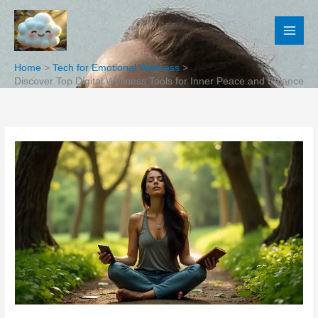
Skip
to
content
Home
Tech for Emotional Wellness
Discover Top Digital Wellness Tools for Inner Peace and Balance