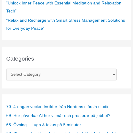
“Unlock Inner Peace with Essential Meditation and Relaxation
Tech”
“Relax and Recharge with Smart Stress Management Solutions
for Everyday Peace”
Categories
C
a
t
e
g
70. 4-dagarsvecka: Insikter från Nordens största studie
o
69. Hur påverkar AI hur vi mår och presterar på jobbet?
r
68. Övning – Lugn & fokus på 5 minuter
i