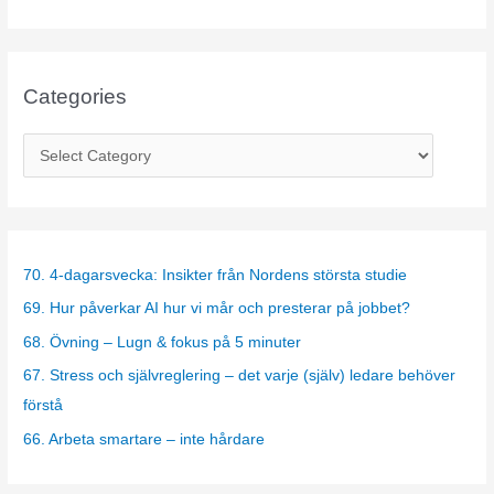
Categories
C
a
t
e
g
70. 4-dagarsvecka: Insikter från Nordens största studie
o
69. Hur påverkar AI hur vi mår och presterar på jobbet?
r
68. Övning – Lugn & fokus på 5 minuter
i
67. Stress och självreglering – det varje (själv) ledare behöver
e
förstå
s
66. Arbeta smartare – inte hårdare