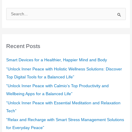
S
e
a
r
c
Recent Posts
h
f
Smart Devices for a Healthier, Happier Mind and Body
o
“Unlock Inner Peace with Holistic Wellness Solutions: Discover
r
Top Digital Tools for a Balanced Life”
:
“Unlock Inner Peace with Calmio’s Top Productivity and
Wellbeing Apps for a Balanced Life”
“Unlock Inner Peace with Essential Meditation and Relaxation
Tech”
“Relax and Recharge with Smart Stress Management Solutions
for Everyday Peace”