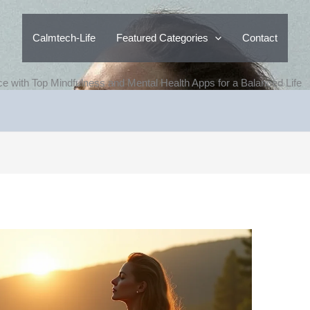
Calmtech-Life
Featured Categories
Contact
ce with Top Mindfulness and Mental Health Apps for a Balanced Life