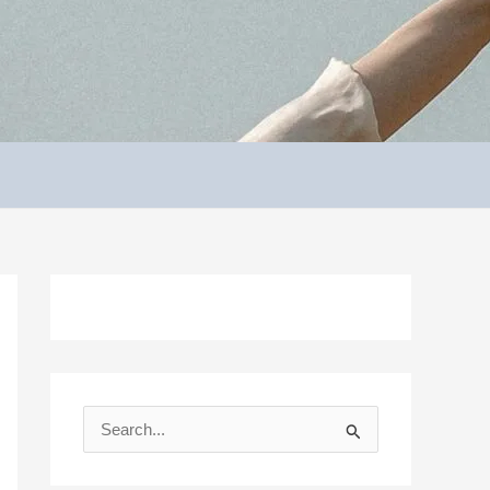
S
e
a