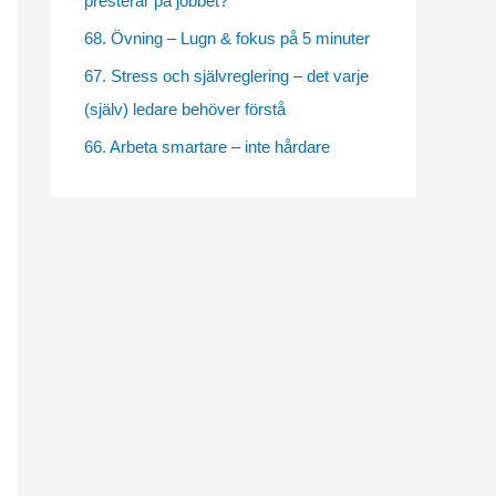
presterar på jobbet?
e
68. Övning – Lugn & fokus på 5 minuter
s
67. Stress och självreglering – det varje
(själv) ledare behöver förstå
66. Arbeta smartare – inte hårdare