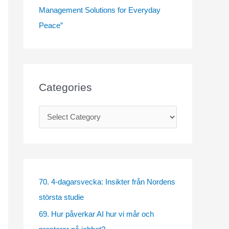
Management Solutions for Everyday
Peace”
Categories
C
a
t
e
g
70. 4-dagarsvecka: Insikter från Nordens
o
största studie
r
69. Hur påverkar AI hur vi mår och
i