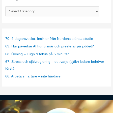
C
a
t
e
g
70. 4-dagarsvecka: Insikter från Nordens största studie
o
69. Hur påverkar AI hur vi mår och presterar på jobbet?
r
68. Övning – Lugn & fokus på 5 minuter
i
67. Stress och självreglering – det varje (själv) ledare behöver
e
förstå
s
66. Arbeta smartare – inte hårdare