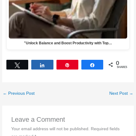
"Unlock Balance and Boost Productivity with Top…
0
Tweet
Share
Pin
Share
SHARES
←
Previous Post
Next Post
→
Leave a Comment
Your email address will not be published.
Required fields