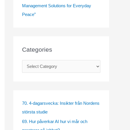
Management Solutions for Everyday
Peace”
Categories
C
a
t
e
g
70. 4-dagarsvecka: Insikter från Nordens
o
största studie
r
69. Hur påverkar AI hur vi mår och
i