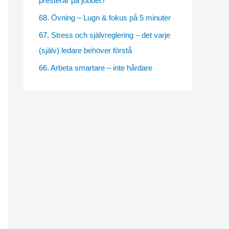
presterar på jobbet?
e
68. Övning – Lugn & fokus på 5 minuter
s
67. Stress och självreglering – det varje
(själv) ledare behöver förstå
66. Arbeta smartare – inte hårdare