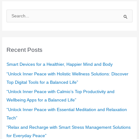
S
e
a
r
c
Recent Posts
h
f
Smart Devices for a Healthier, Happier Mind and Body
o
“Unlock Inner Peace with Holistic Wellness Solutions: Discover
r
Top Digital Tools for a Balanced Life”
:
“Unlock Inner Peace with Calmio’s Top Productivity and
Wellbeing Apps for a Balanced Life”
“Unlock Inner Peace with Essential Meditation and Relaxation
Tech”
“Relax and Recharge with Smart Stress Management Solutions
for Everyday Peace”