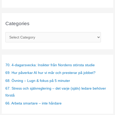
Categories
C
a
t
e
g
70. 4-dagarsvecka: Insikter från Nordens största studie
o
69. Hur påverkar AI hur vi mår och presterar på jobbet?
r
68. Övning – Lugn & fokus på 5 minuter
i
67. Stress och självreglering – det varje (själv) ledare behöver
e
förstå
s
66. Arbeta smartare – inte hårdare