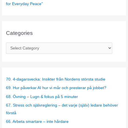
for Everyday Peace”
Categories
C
a
t
e
g
70. 4-dagarsvecka: Insikter från Nordens största studie
o
69. Hur påverkar AI hur vi mår och presterar på jobbet?
r
68. Övning – Lugn & fokus på 5 minuter
i
67. Stress och självreglering – det varje (själv) ledare behöver
e
förstå
s
66. Arbeta smartare – inte hårdare