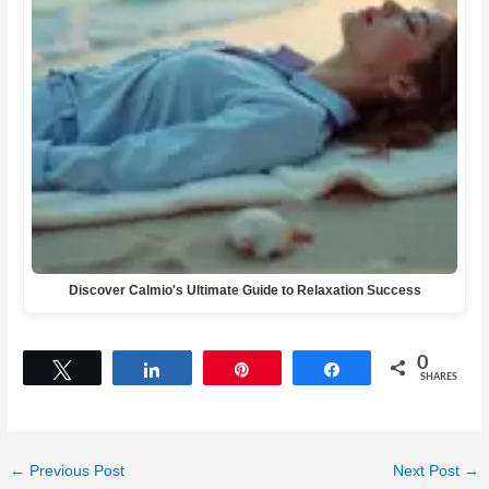
Discover Calmio's Ultimate Guide to Relaxation Success
0
Tweet
Share
Pin
Share
SHARES
←
Previous Post
Next Post
→