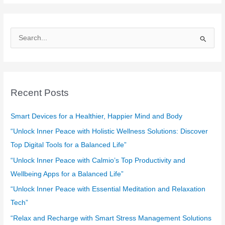
S
e
a
r
c
Recent Posts
h
f
Smart Devices for a Healthier, Happier Mind and Body
o
“Unlock Inner Peace with Holistic Wellness Solutions: Discover
r
Top Digital Tools for a Balanced Life”
:
“Unlock Inner Peace with Calmio’s Top Productivity and
Wellbeing Apps for a Balanced Life”
“Unlock Inner Peace with Essential Meditation and Relaxation
Tech”
“Relax and Recharge with Smart Stress Management Solutions