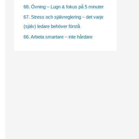
e
68. Övning – Lugn & fokus på 5 minuter
s
67. Stress och självreglering – det varje
(själv) ledare behöver förstå
66. Arbeta smartare – inte hårdare