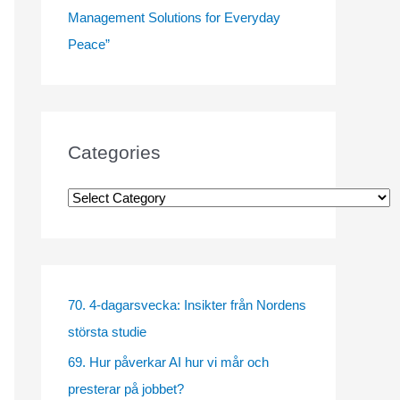
Management Solutions for Everyday
Peace”
Categories
C
a
t
e
g
70. 4-dagarsvecka: Insikter från Nordens
o
största studie
r
69. Hur påverkar AI hur vi mår och
i
presterar på jobbet?