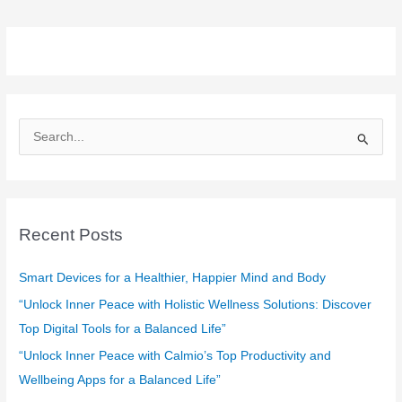
S
e
a
r
c
Recent Posts
h
f
Smart Devices for a Healthier, Happier Mind and Body
o
“Unlock Inner Peace with Holistic Wellness Solutions: Discover
r
Top Digital Tools for a Balanced Life”
:
“Unlock Inner Peace with Calmio’s Top Productivity and
Wellbeing Apps for a Balanced Life”