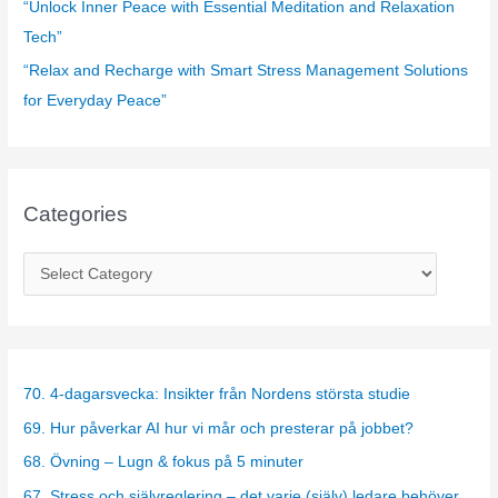
“Unlock Inner Peace with Essential Meditation and Relaxation
Tech”
“Relax and Recharge with Smart Stress Management Solutions
for Everyday Peace”
Categories
C
a
t
e
g
70. 4-dagarsvecka: Insikter från Nordens största studie
o
69. Hur påverkar AI hur vi mår och presterar på jobbet?
r
68. Övning – Lugn & fokus på 5 minuter
i
67. Stress och självreglering – det varje (själv) ledare behöver