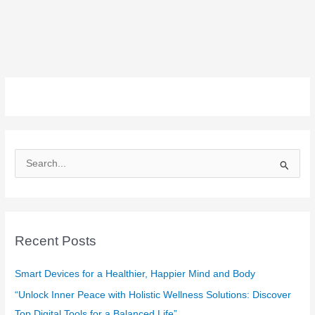
S
e
a
r
c
Recent Posts
h
f
Smart Devices for a Healthier, Happier Mind and Body
o
“Unlock Inner Peace with Holistic Wellness Solutions: Discover
r
Top Digital Tools for a Balanced Life”