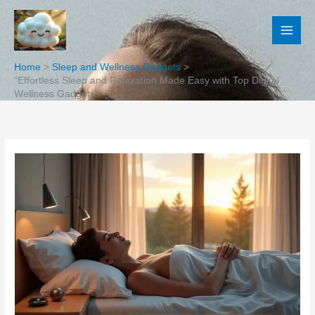
Skip
to
content
Home
Sleep and Wellness Gadgets
“Effortless Sleep and Relaxation Made Easy with Top Digital
Wellness Gadgets”