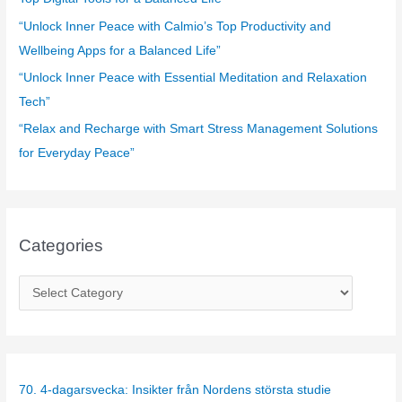
:
“Unlock Inner Peace with Calmio’s Top Productivity and
Wellbeing Apps for a Balanced Life”
“Unlock Inner Peace with Essential Meditation and Relaxation
Tech”
“Relax and Recharge with Smart Stress Management Solutions
for Everyday Peace”
Categories
C
a
t
e
g
70. 4-dagarsvecka: Insikter från Nordens största studie