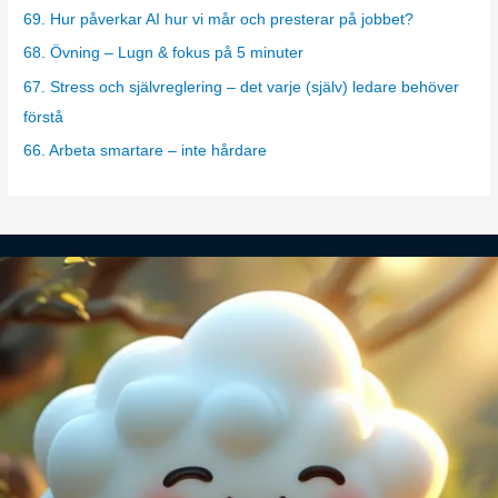
o
69. Hur påverkar AI hur vi mår och presterar på jobbet?
r
68. Övning – Lugn & fokus på 5 minuter
i
67. Stress och självreglering – det varje (själv) ledare behöver
e
förstå
s
66. Arbeta smartare – inte hårdare