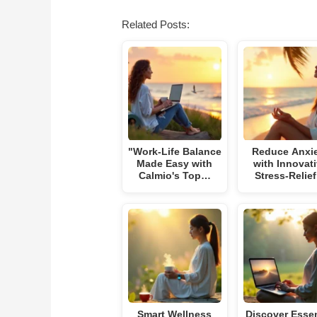
Related Posts:
"Work-Life Balance
Reduce Anxi
Made Easy with
with Innovat
Calmio's Top…
Stress-Relie
Smart Wellness
Discover Essen