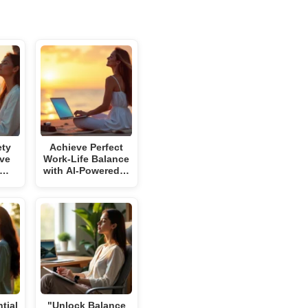
ety
Achieve Perfect
ive
Work-Life Balance
f…
with AI-Powered…
tial
"Unlock Balance