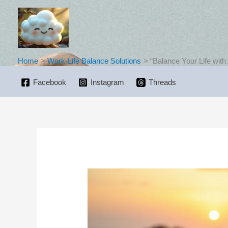
Skip
to
content
Home
Work-Life Balance Solutions
“Balance Your Life with
Facebook
Instagram
Threads