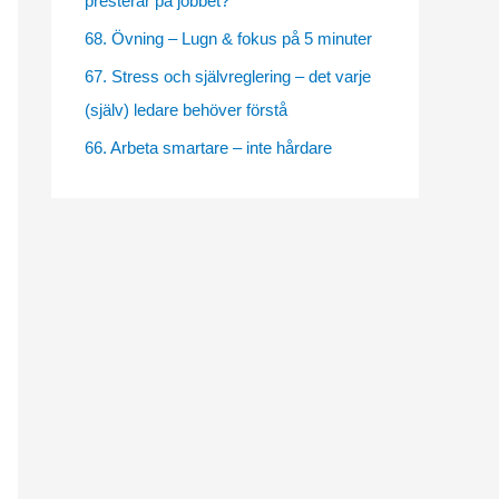
presterar på jobbet?
e
68. Övning – Lugn & fokus på 5 minuter
s
67. Stress och självreglering – det varje
(själv) ledare behöver förstå
66. Arbeta smartare – inte hårdare