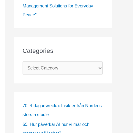
Management Solutions for Everyday
Peace”
Categories
C
a
t
e
g
70. 4-dagarsvecka: Insikter från Nordens
o
största studie
r
69. Hur påverkar AI hur vi mår och
i