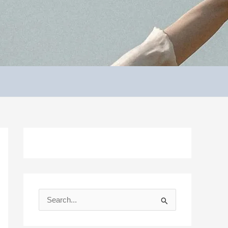
S
e
a