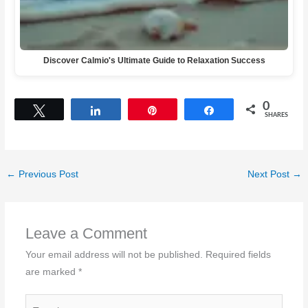
Discover Calmio's Ultimate Guide to Relaxation Success
0
Tweet
Share
Pin
Share
SHARES
←
Previous Post
Next Post
→
Leave a Comment
Your email address will not be published.
Required fields
are marked
*
Type