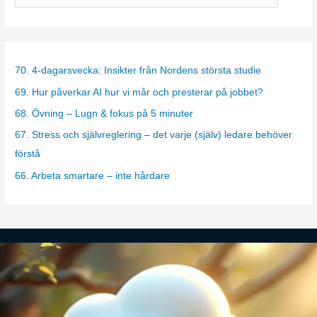
a
t
e
g
70. 4-dagarsvecka: Insikter från Nordens största studie
o
69. Hur påverkar AI hur vi mår och presterar på jobbet?
r
68. Övning – Lugn & fokus på 5 minuter
i
67. Stress och självreglering – det varje (själv) ledare behöver
e
förstå
s
66. Arbeta smartare – inte hårdare