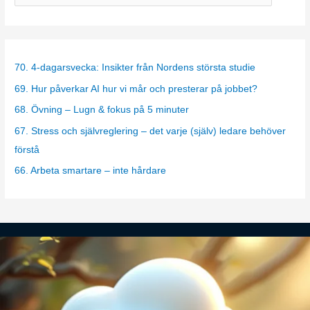
a
t
e
g
70. 4-dagarsvecka: Insikter från Nordens största studie
o
69. Hur påverkar AI hur vi mår och presterar på jobbet?
r
68. Övning – Lugn & fokus på 5 minuter
i
67. Stress och självreglering – det varje (själv) ledare behöver
e
förstå
s
66. Arbeta smartare – inte hårdare