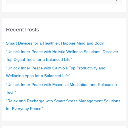
e
a
r
c
Recent Posts
h
f
Smart Devices for a Healthier, Happier Mind and Body
o
“Unlock Inner Peace with Holistic Wellness Solutions: Discover
r
Top Digital Tools for a Balanced Life”
:
“Unlock Inner Peace with Calmio’s Top Productivity and
Wellbeing Apps for a Balanced Life”
“Unlock Inner Peace with Essential Meditation and Relaxation
Tech”
“Relax and Recharge with Smart Stress Management Solutions
for Everyday Peace”