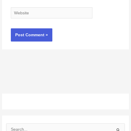
Website
S