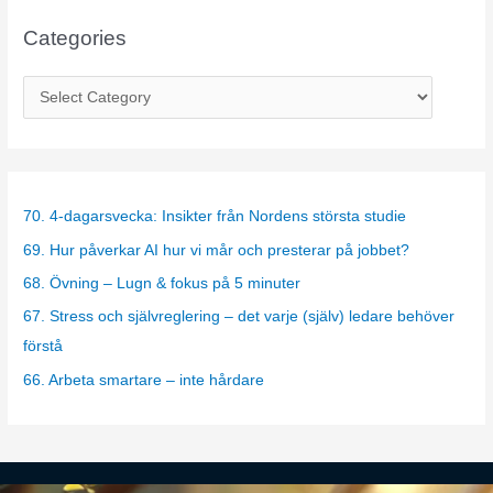
Categories
C
a
t
e
g
70. 4-dagarsvecka: Insikter från Nordens största studie
o
69. Hur påverkar AI hur vi mår och presterar på jobbet?
r
68. Övning – Lugn & fokus på 5 minuter
i
67. Stress och självreglering – det varje (själv) ledare behöver
e
förstå
s
66. Arbeta smartare – inte hårdare