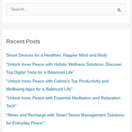
S
e
a
r
c
Recent Posts
h
f
Smart Devices for a Healthier, Happier Mind and Body
o
“Unlock Inner Peace with Holistic Wellness Solutions: Discover
r
Top Digital Tools for a Balanced Life”
:
“Unlock Inner Peace with Calmio’s Top Productivity and
Wellbeing Apps for a Balanced Life”
“Unlock Inner Peace with Essential Meditation and Relaxation
Tech”
“Relax and Recharge with Smart Stress Management Solutions
for Everyday Peace”