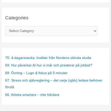
Categories
C
a
t
e
g
70. 4-dagarsvecka: Insikter från Nordens största studie
o
69. Hur påverkar AI hur vi mår och presterar på jobbet?
r
68. Övning – Lugn & fokus på 5 minuter
i
67. Stress och självreglering – det varje (själv) ledare behöver
e
förstå
s
66. Arbeta smartare – inte hårdare