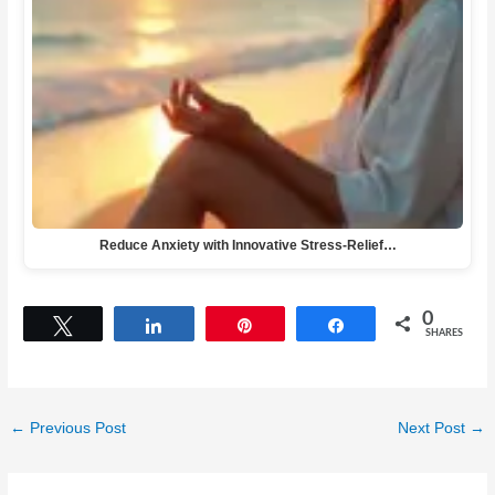
Reduce Anxiety with Innovative Stress-Relief…
0
Tweet
Share
Pin
Share
SHARES
←
Previous Post
Next Post
→