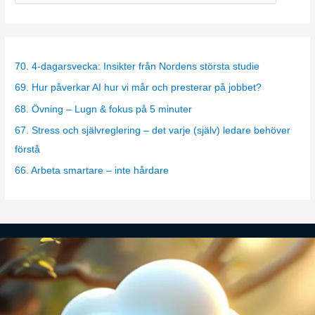
a
t
e
g
70. 4-dagarsvecka: Insikter från Nordens största studie
o
69. Hur påverkar AI hur vi mår och presterar på jobbet?
r
68. Övning – Lugn & fokus på 5 minuter
i
67. Stress och självreglering – det varje (själv) ledare behöver
e
förstå
s
66. Arbeta smartare – inte hårdare