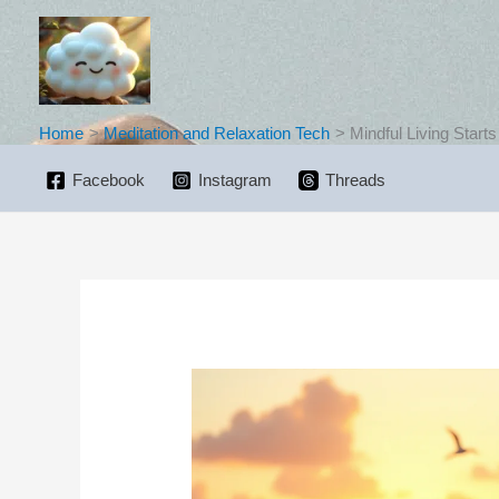
Skip
to
content
Home
Meditation and Relaxation Tech
Mindful Living Start
Facebook
Instagram
Threads