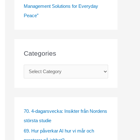
Management Solutions for Everyday
Peace”
Categories
C
a
t
e
g
70. 4-dagarsvecka: Insikter från Nordens
o
största studie
r
69. Hur påverkar AI hur vi mår och
i