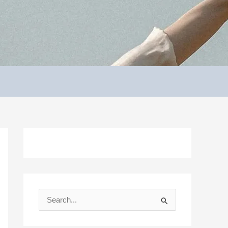
S
e
a