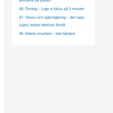
presterar på jobbet?
e
68. Övning – Lugn & fokus på 5 minuter
s
67. Stress och självreglering – det varje
(själv) ledare behöver förstå
66. Arbeta smartare – inte hårdare