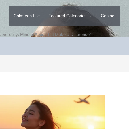
Calmtech-Life
Featured Categories
Contact
o Serenity: Mindful Apps That Make a Difference”