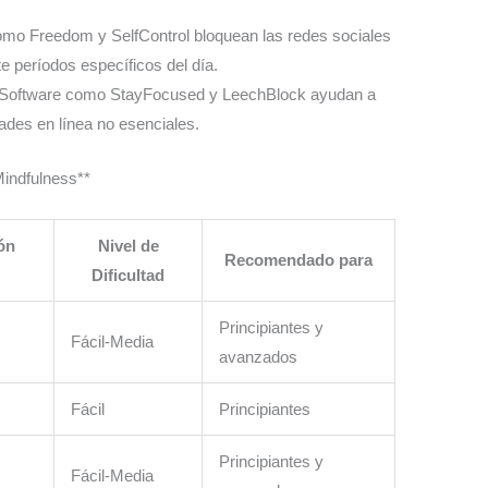
omo Freedom y SelfControl bloquean las redes sociales
e períodos específicos del día.
 Software como StayFocused y LeechBlock ayudan a
dades en línea no esenciales.
Mindfulness**
ón
Nivel de
Recomendado para
Dificultad
Principiantes y
Fácil-Media
avanzados
Fácil
Principiantes
Principiantes y
Fácil-Media