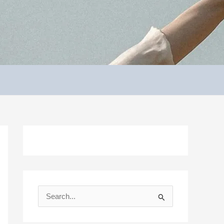
S
e
a