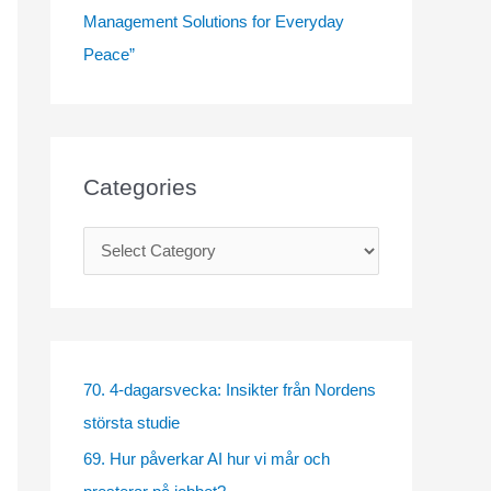
Management Solutions for Everyday
Peace”
Categories
C
a
t
e
g
70. 4-dagarsvecka: Insikter från Nordens
o
största studie
r
69. Hur påverkar AI hur vi mår och
i