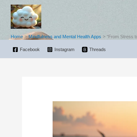
Skip
to
content
Home
Mindfulness and Mental Health Apps
“From Stress t
Facebook
Instagram
Threads