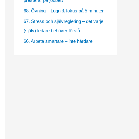
presterar på jobbet?
e
68. Övning – Lugn & fokus på 5 minuter
s
67. Stress och självreglering – det varje
(själv) ledare behöver förstå
66. Arbeta smartare – inte hårdare