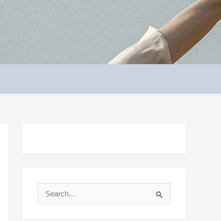
S
e
a