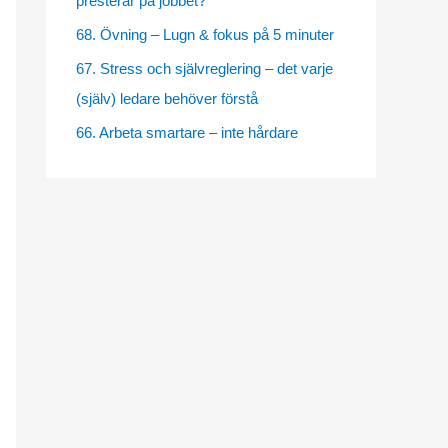
presterar på jobbet?
e
68. Övning – Lugn & fokus på 5 minuter
s
67. Stress och självreglering – det varje
(själv) ledare behöver förstå
66. Arbeta smartare – inte hårdare