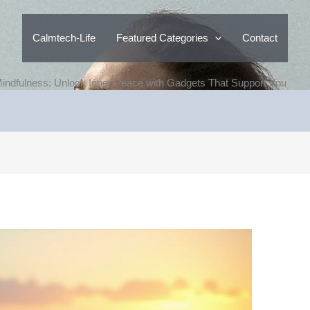
Calmtech-Life
Featured Categories
Contact
Mindfulness: Unlock Inner Peace with Gadgets That Support You