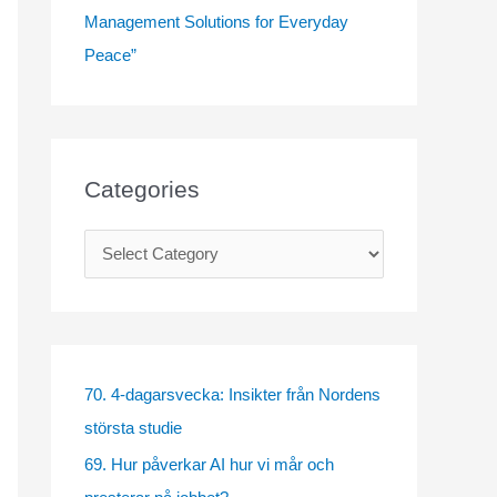
Management Solutions for Everyday
Peace”
Categories
C
a
t
e
g
70. 4-dagarsvecka: Insikter från Nordens
o
största studie
r
69. Hur påverkar AI hur vi mår och
i