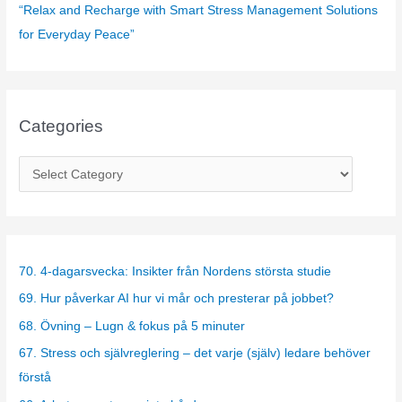
“Relax and Recharge with Smart Stress Management Solutions
for Everyday Peace”
Categories
C
a
t
e
g
70. 4-dagarsvecka: Insikter från Nordens största studie
o
69. Hur påverkar AI hur vi mår och presterar på jobbet?
r
68. Övning – Lugn & fokus på 5 minuter
i
67. Stress och självreglering – det varje (själv) ledare behöver
e
förstå
s