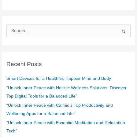
S
e
a
r
c
Recent Posts
h
f
Smart Devices for a Healthier, Happier Mind and Body
o
“Unlock Inner Peace with Holistic Wellness Solutions: Discover
r
Top Digital Tools for a Balanced Life”
:
“Unlock Inner Peace with Calmio’s Top Productivity and
Wellbeing Apps for a Balanced Life”
“Unlock Inner Peace with Essential Meditation and Relaxation
Tech”