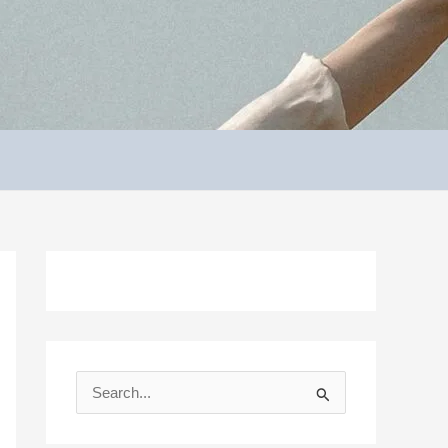
S
e
a