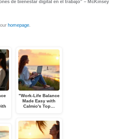
ones de bienestar digital en el trabajo” – McKinsey
 our
homepage
.
nce
"Work-Life Balance
Made Easy with
ith
Calmio's Top…