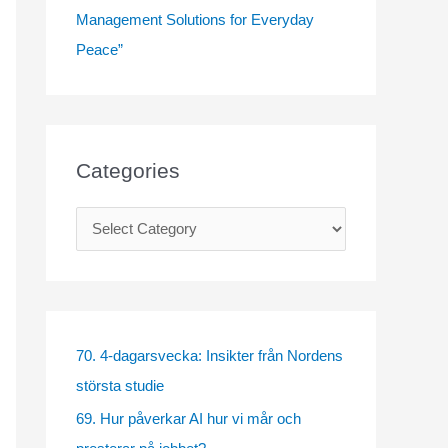
Management Solutions for Everyday
Peace”
Categories
C
a
t
e
g
70. 4-dagarsvecka: Insikter från Nordens
o
största studie
r
69. Hur påverkar AI hur vi mår och
i