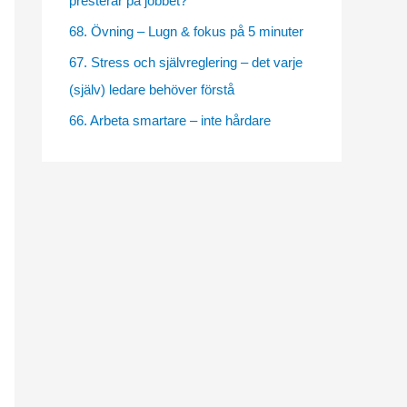
presterar på jobbet?
e
68. Övning – Lugn & fokus på 5 minuter
s
67. Stress och självreglering – det varje
(själv) ledare behöver förstå
66. Arbeta smartare – inte hårdare