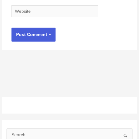
Website
S