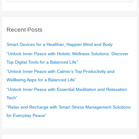
e
a
r
c
Recent Posts
h
f
Smart Devices for a Healthier, Happier Mind and Body
o
“Unlock Inner Peace with Holistic Wellness Solutions: Discover
r
Top Digital Tools for a Balanced Life”
:
“Unlock Inner Peace with Calmio’s Top Productivity and
Wellbeing Apps for a Balanced Life”
“Unlock Inner Peace with Essential Meditation and Relaxation
Tech”
“Relax and Recharge with Smart Stress Management Solutions
for Everyday Peace”