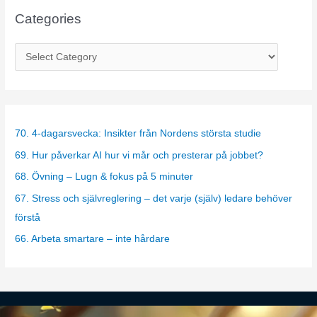
Categories
C
a
t
e
g
70. 4-dagarsvecka: Insikter från Nordens största studie
o
69. Hur påverkar AI hur vi mår och presterar på jobbet?
r
68. Övning – Lugn & fokus på 5 minuter
i
67. Stress och självreglering – det varje (själv) ledare behöver
e
förstå
s
66. Arbeta smartare – inte hårdare