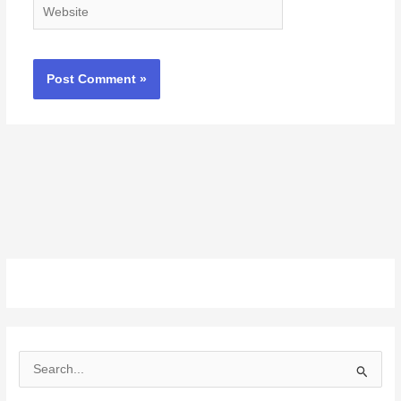
Website
S
e