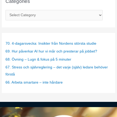
Categories
C
a
t
e
g
70. 4-dagarsvecka: Insikter från Nordens största studie
o
69. Hur påverkar AI hur vi mår och presterar på jobbet?
r
68. Övning – Lugn & fokus på 5 minuter
i
67. Stress och självreglering – det varje (själv) ledare behöver
e
förstå
s
66. Arbeta smartare – inte hårdare