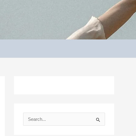
S
e
a