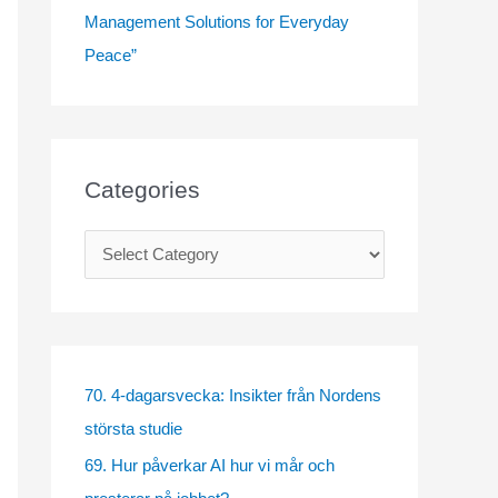
Management Solutions for Everyday
Peace”
Categories
C
a
t
e
g
70. 4-dagarsvecka: Insikter från Nordens
o
största studie
r
69. Hur påverkar AI hur vi mår och
i