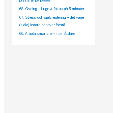
presterar på jobbet?
e
68. Övning – Lugn & fokus på 5 minuter
s
67. Stress och självreglering – det varje
(själv) ledare behöver förstå
66. Arbeta smartare – inte hårdare