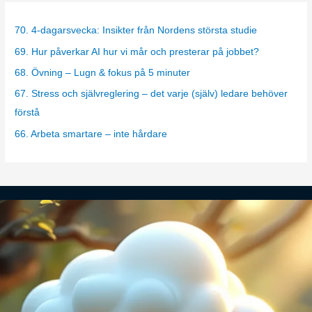
e
g
70. 4-dagarsvecka: Insikter från Nordens största studie
o
69. Hur påverkar AI hur vi mår och presterar på jobbet?
r
68. Övning – Lugn & fokus på 5 minuter
i
67. Stress och självreglering – det varje (själv) ledare behöver
e
förstå
s
66. Arbeta smartare – inte hårdare