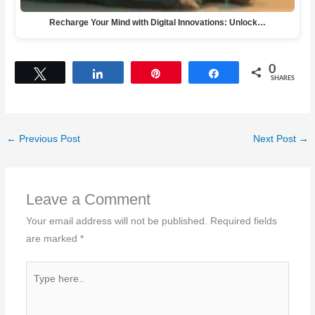
Recharge Your Mind with Digital Innovations: Unlock…
0
Tweet
Share
Pin
Share
SHARES
←
Previous Post
Next Post
→
Leave a Comment
Your email address will not be published.
Required fields
are marked
*
Type
here..