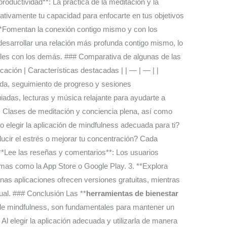
roductividad**: La práctica de la meditación y la
ativamente tu capacidad para enfocarte en tus objetivos
. **Fomentan la conexión contigo mismo y con los
esarrollar una relación más profunda contigo mismo, lo
les con los demás. ### Comparativa de algunas de las
cación | Características destacadas | | — | — | |
da, seguimiento de progreso y sesiones
iadas, lecturas y música relajante para ayudarte a
 Clases de meditación y conciencia plena, así como
 elegir la aplicación de mindfulness adecuada para ti?
educir el estrés o mejorar tu concentración? Cada
. **Lee las reseñas y comentarios**: Los usuarios
rmas como la App Store o Google Play. 3. **Explora
unas aplicaciones ofrecen versiones gratuitas, mientras
ual. ### Conclusión Las **
herramientas de bienestar
 de mindfulness, son fundamentales para mantener un
 Al elegir la aplicación adecuada y utilizarla de manera