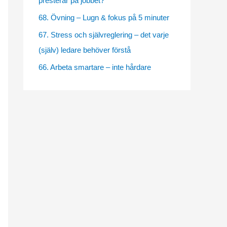
presterar på jobbet?
e
68. Övning – Lugn & fokus på 5 minuter
s
67. Stress och självreglering – det varje
(själv) ledare behöver förstå
66. Arbeta smartare – inte hårdare