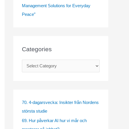
Management Solutions for Everyday
Peace”
Categories
C
a
t
e
g
70. 4-dagarsvecka: Insikter från Nordens
o
största studie
r
69. Hur påverkar AI hur vi mår och
i