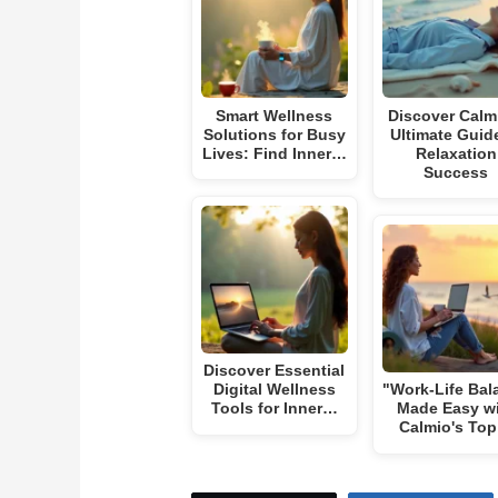
Smart Wellness
Discover Calm
Solutions for Busy
Ultimate Guid
Lives: Find Inner…
Relaxation
Success
Discover Essential
Digital Wellness
"Work-Life Bal
Tools for Inner…
Made Easy w
Calmio's To