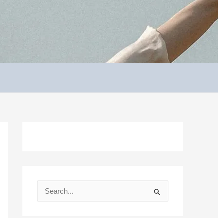
S
e
a