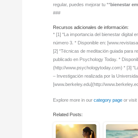
regular, puedes mejorar tu **
bienestar em
###
Recursos adicionales de información:
* [1] “La importancia del bienestar digital
número 3. * Disponible en: [www.revistas
[2] “Técnicas de meditación guiada para redu
publicado en Psychology Today. * Dispon
(http://www.psychologytoday.com) * [3] “La
– Investigación realizada por la Universida
[www.berkeley.edu](http://www.berkeley.e
Explore more in our
category page
or visit
Related Posts: