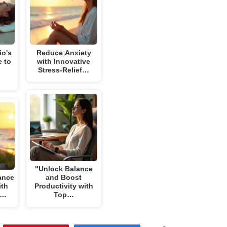
io's
Reduce Anxiety
e to
with Innovative
Stress-Relief…
"Unlock Balance
ance
and Boost
ith
Productivity with
p…
Top…