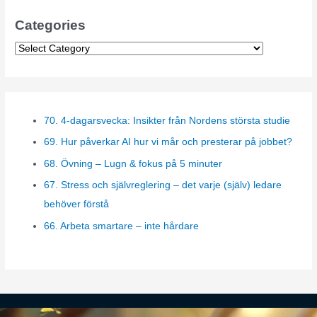
Categories
C
a
t
e
70. 4-dagarsvecka: Insikter från Nordens största studie
g
69. Hur påverkar AI hur vi mår och presterar på jobbet?
o
r
68. Övning – Lugn & fokus på 5 minuter
i
67. Stress och självreglering – det varje (själv) ledare
e
behöver förstå
s
66. Arbeta smartare – inte hårdare