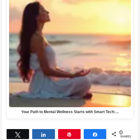
Your Path to Mental Wellness Starts with Smart Tech:…
0
Tweet
Share
Pin
Share
SHARES