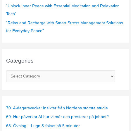
“Unlock Inner Peace with Essential Meditation and Relaxation
Tech”
“Relax and Recharge with Smart Stress Management Solutions
for Everyday Peace”
Categories
C
a
t
e
g
70. 4-dagarsvecka: Insikter från Nordens största studie
o
69. Hur påverkar AI hur vi mår och presterar på jobbet?
r
68. Övning – Lugn & fokus på 5 minuter
i