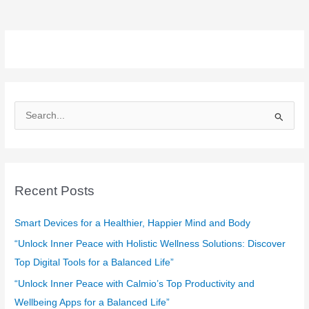
S
e
a
r
c
Recent Posts
h
f
Smart Devices for a Healthier, Happier Mind and Body
o
“Unlock Inner Peace with Holistic Wellness Solutions: Discover
r
Top Digital Tools for a Balanced Life”
:
“Unlock Inner Peace with Calmio’s Top Productivity and
Wellbeing Apps for a Balanced Life”