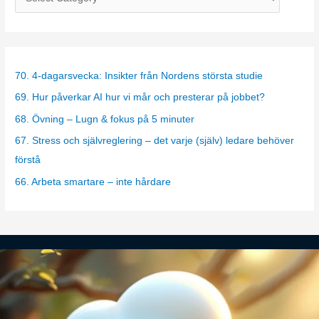
a
t
e
g
70. 4-dagarsvecka: Insikter från Nordens största studie
o
69. Hur påverkar AI hur vi mår och presterar på jobbet?
r
68. Övning – Lugn & fokus på 5 minuter
i
67. Stress och självreglering – det varje (själv) ledare behöver
e
förstå
s
66. Arbeta smartare – inte hårdare