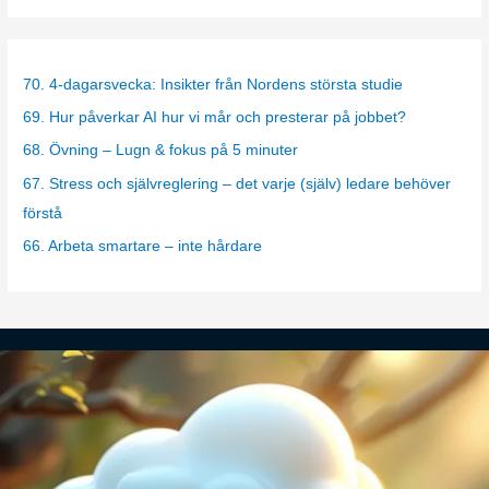
t
e
g
70. 4-dagarsvecka: Insikter från Nordens största studie
o
69. Hur påverkar AI hur vi mår och presterar på jobbet?
r
68. Övning – Lugn & fokus på 5 minuter
i
67. Stress och självreglering – det varje (själv) ledare behöver
e
förstå
s
66. Arbeta smartare – inte hårdare