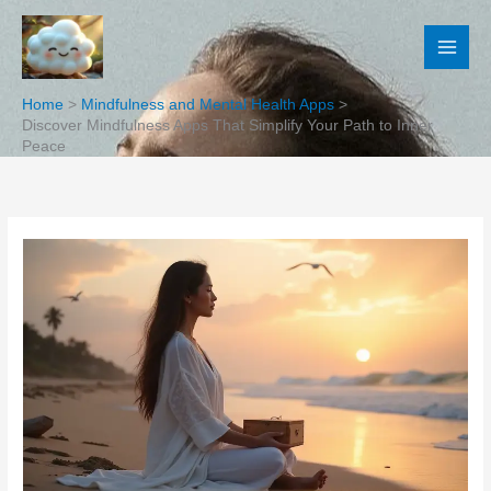
Skip
to
content
Home
Mindfulness and Mental Health Apps
Discover Mindfulness Apps That Simplify Your Path to Inner
Peace