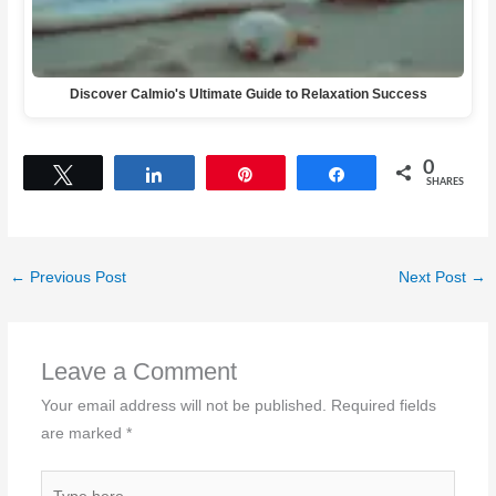
Discover Calmio's Ultimate Guide to Relaxation Success
0
Tweet
Share
Pin
Share
SHARES
←
Previous Post
Next Post
→
Leave a Comment
Your email address will not be published.
Required fields
are marked
*
Type