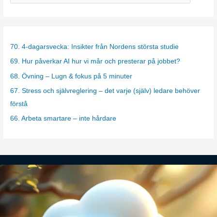
a
t
e
g
70. 4-dagarsvecka: Insikter från Nordens största studie
o
69. Hur påverkar AI hur vi mår och presterar på jobbet?
r
68. Övning – Lugn & fokus på 5 minuter
i
67. Stress och självreglering – det varje (själv) ledare behöver
e
förstå
s
66. Arbeta smartare – inte hårdare