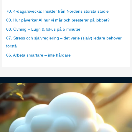
e
g
70. 4-dagarsvecka: Insikter från Nordens största studie
o
69. Hur påverkar AI hur vi mår och presterar på jobbet?
r
68. Övning – Lugn & fokus på 5 minuter
i
67. Stress och självreglering – det varje (själv) ledare behöver
e
förstå
s
66. Arbeta smartare – inte hårdare