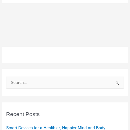
S
e
a
r
c
Recent Posts
h
f
Smart Devices for a Healthier, Happier Mind and Body